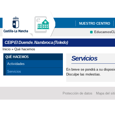
Pa
co
pri
NUESTRO CENTRO
EducamosC
CRFP
CEIP El Duende. Nambroca (Toledo)
Inicio
»
Qué hacemos
Se encuentra usted aquí
Servicios
QUÉ HACEMOS
Actividades
En breve se pondrá a su disposic
Servicios
Disculpe las molestias.
Protección de datos
Mapa del sit